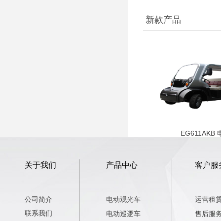
新款产品
EG608AK 电动观光车
EG611AKB 
关于我们
产品中心
客户服
公司简介
电动观光车
运营租
联系我们
电动巡逻车
售后服