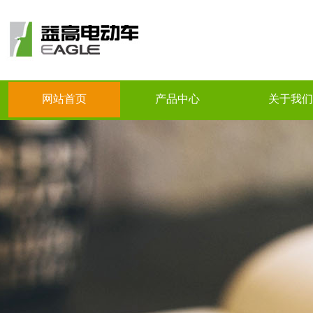
网站首页
产品中心
关于我们