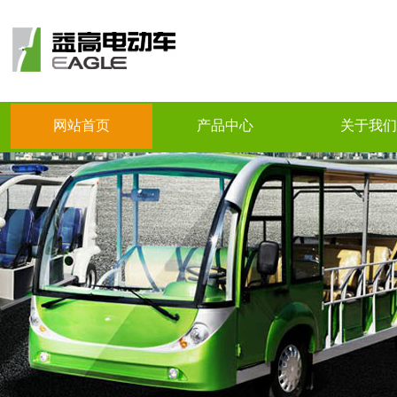
网站首页
产品中心
关于我们