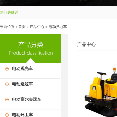
热门关键词：
当前位置：
首页
»
产品中心
»
电动扫地车
产品中心
电动观光车
电动巡逻车
电动高尔夫球车
电动环卫车