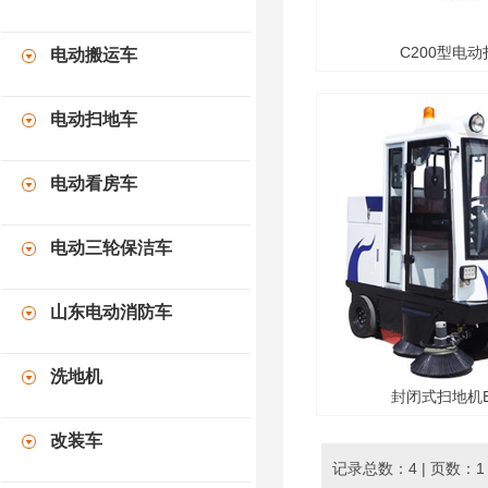
C200型电
电动搬运车
电动扫地车
电动看房车
电动三轮保洁车
山东电动消防车
洗地机
封闭式扫地机E
改装车
记录总数：4 | 页数：1