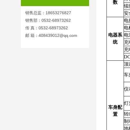
数
续
销售总监：18653276827
安
销售部：0532-68973262
电
电
传 真：0532-68973262
电器系
电
邮 箱：408439012@qq.com
统
充
充
D
顶
车
仪
灯
车身配
转
置
制
地