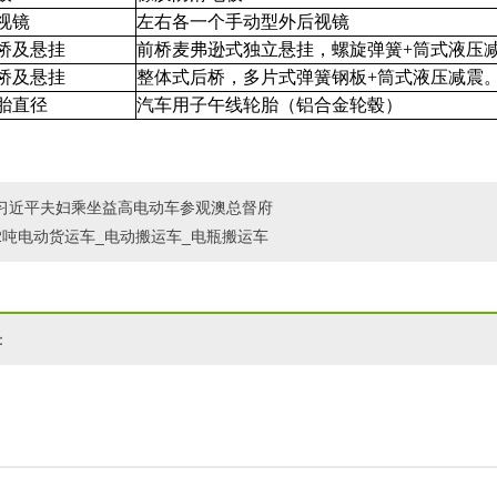
视镜
左右各一个手动型外后视镜
桥及悬挂
前桥麦弗逊式独立悬挂，螺旋弹簧+筒式液压
桥及悬挂
整体式后桥，多片式弹簧钢板+筒式液压减震
胎直径
汽车用子午线轮胎（铝合金轮毂）
习近平夫妇乘坐益高电动车参观澳总督府
2吨电动货运车_电动搬运车_电瓶搬运车
：