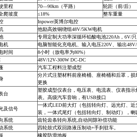
驶里程
70
—90km（平路）
轮距（前/后）
全爬坡度
≤18%
整车重量
控
Inpower
英博尔电控
机
他励高效铜绕组48V/5KW电机
池
专用定制大功率深循环铅酸电池220Ah，6V/只
电机
电脑智能化充电机、输入电压220V、输出48V/
电时间
8
小时（放电率为80%）
C
48V/12V-300W DC-DC
蓬
汽车工程料注塑成型
分片式注塑材料前座椅桶、座椅桶和后罩，损
身
更换
塑胶成型仪表台，电压表、电流表、仪表指示
表台
表。高级汽车音响，有USB接口
一体式LED前大灯（包括转向灯、远光灯、
光及信号
装，一体式尾灯（包括转向灯、制动灯），喇
向系统
齿轮齿条转向系统,自动间隙补偿功能
动系统
四轮鼓式双回路液压制动+手刹驻车。
板
橡胶防滑地板