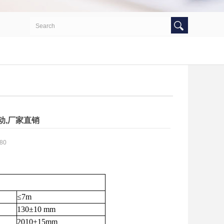
动,厂家直销
80
≤7m
130
±10 mm
2010
±15mm