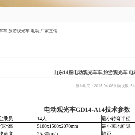
光车车,旅游观光车 电动,厂家直销
山东14座电动观光车车,旅游观光车 电
添加时间：2015-04-08 浏览次数: 64
电动观光车GD14-A14技术参数
定乘员
14
人
最小转弯半径
*宽*高
5180x1500x2070mm
最小离地间隙
驶速度
25-30km/h
轴距